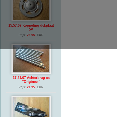
15.57.07 Koppeling dekplaat
5V
Prijs:
26.95
EUR
37.21.07 Achterbrug as
"Origineel"
Prijs:
21.95
EUR