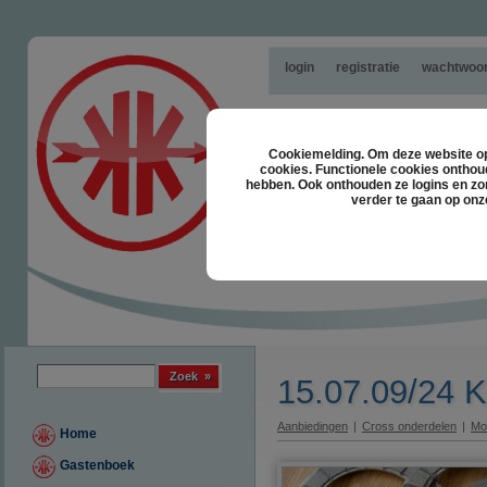
login
registratie
wachtwoor
Cookiemelding. Om deze website opt
cookies. Functionele cookies onthou
hebben. Ook onthouden ze logins en zor
verder te gaan op onz
Zoek formulier
Zoek
15.07.09/24 K
Aanbiedingen
|
Cross onderdelen
|
Mo
Home
Gastenboek