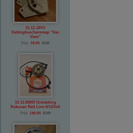
15.12.18VV
Kettingbeschermkap "Van
Veen"
Prijs:
59.95
EUR
15.12.85KR Ontsteking
Kokusan Red Line 6/12Volt
Prijs:
199.95
EUR