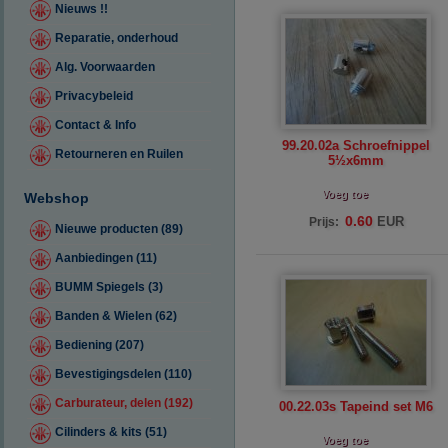
Nieuws !!
Reparatie, onderhoud
Alg. Voorwaarden
Privacybeleid
Contact & Info
99.20.02a Schroefnippel
Retourneren en Ruilen
5½x6mm
Voeg toe
Webshop
0.60
EUR
Prijs:
Nieuwe producten (89)
Aanbiedingen (11)
BUMM Spiegels (3)
Banden & Wielen (62)
Bediening (207)
Bevestigingsdelen (110)
Carburateur, delen (192)
00.22.03s Tapeind set M6
Cilinders & kits (51)
Voeg toe