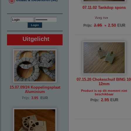
Uitlaat & toebehoren (46)
07.11.02 Tankdop spons
Voeg toe
2.50
2.95
EUR
Prijs:
»
Uitgelicht
07.15.20 Chokeschuif BING 10
12mm
15.07.09/24 Koppelingsplaat
Product is op dit moment niet
Aluminium
beschikbaar
Prijs:
3.95
EUR
2.95
EUR
Prijs: