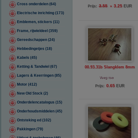
Cross onderdelen (64)
3.25
3.55
EUR
Prijs:
»
Electrische inrichting (173)
Emblemen, stickers (11)
Frame, rijwieldeel (359)
Gereedschappen (24)
Hebbedingetjes (18)
Kabels (45)
Ketting & Tandwiel (67)
00.93.31b Slangklem 8mm
Lagers & Keerringen (85)
Voeg toe
Motor (412)
0.65
EUR
Prijs:
New Old Stock (2)
Onderdelencatalogus (15)
Onderhoudsmiddelen (45)
Ontsteking ed (102)
Pakkingen (79)