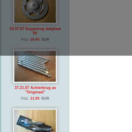
15.57.07 Koppeling dekplaat
5V
Prijs:
26.95
EUR
37.21.07 Achterbrug as
"Origineel"
Prijs:
21.95
EUR