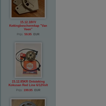
15.12.18VV
Kettingbeschermkap "Van
Veen"
Prijs:
59.95
EUR
15.12.85KR Ontsteking
Kokusan Red Line 6/12Volt
Prijs:
199.95
EUR