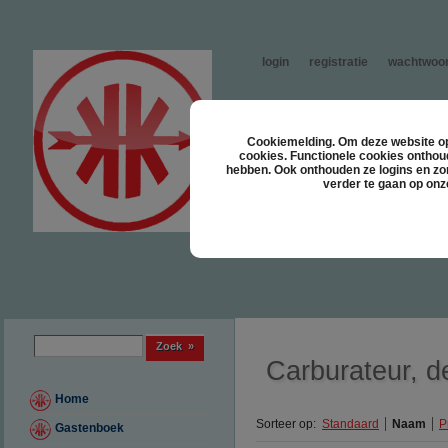
login
registratie
wachtwoor
Cookiemelding. Om deze website opt
cookies. Functionele cookies onthou
hebben. Ook onthouden ze logins en zor
verder te gaan op onz
Zoek formulier
Zoek
Carburateur, d
Home
Sorteer op:
Standaard
Naam
P
Gastenboek