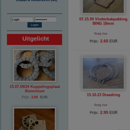
Uitlaat & toebehoren (46)
07.15.94 Vlotterbakpakking
BING 18mm
Voeg toe
Uitgelicht
2.65
EUR
Prijs:
15.07.09/24 Koppelingsplaat
Aluminium
15.10.23 Draadring
Prijs:
3.95
EUR
Voeg toe
2.95
EUR
Prijs: