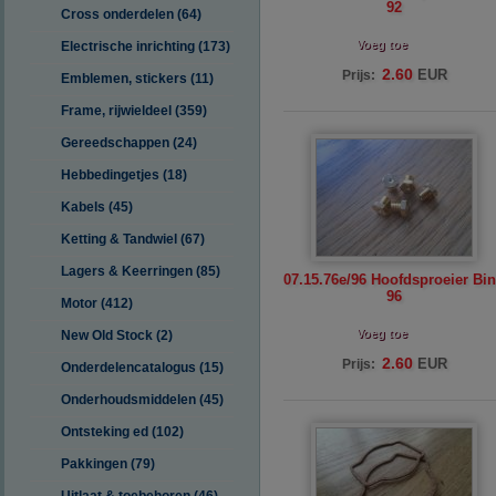
92
Cross onderdelen (64)
Voeg toe
Electrische inrichting (173)
2.60
EUR
Prijs:
Emblemen, stickers (11)
Frame, rijwieldeel (359)
Gereedschappen (24)
Hebbedingetjes (18)
Kabels (45)
Ketting & Tandwiel (67)
Lagers & Keerringen (85)
07.15.76e/96 Hoofdsproeier Bi
96
Motor (412)
Voeg toe
New Old Stock (2)
2.60
EUR
Prijs:
Onderdelencatalogus (15)
Onderhoudsmiddelen (45)
Ontsteking ed (102)
Pakkingen (79)