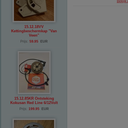
Bekijk 
15.12.18VV
Kettingbeschermkap "Van
Veen"
Prijs:
59.95
EUR
15.12.85KR Ontsteking
Kokusan Red Line 6/12Volt
Prijs:
199.95
EUR