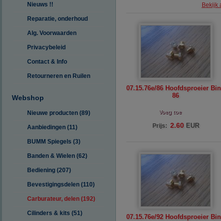
Nieuws !!
Bekijk 
Reparatie, onderhoud
Alg. Voorwaarden
Privacybeleid
Contact & Info
Retourneren en Ruilen
07.15.76e/86 Hoofdsproeier Bi
86
Webshop
Voeg toe
Nieuwe producten (89)
2.60
EUR
Prijs:
Aanbiedingen (11)
BUMM Spiegels (3)
Banden & Wielen (62)
Bediening (207)
Bevestigingsdelen (110)
Carburateur, delen (192)
Cilinders & kits (51)
07.15.76e/92 Hoofdsproeier Bi