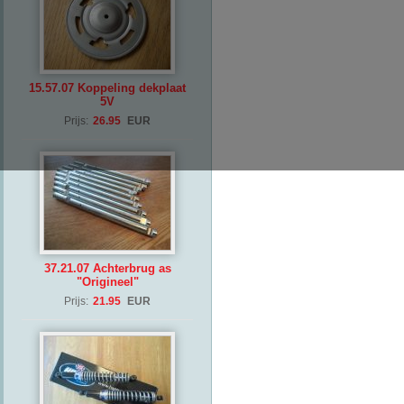
15.57.07 Koppeling dekplaat
5V
Prijs:
26.95
EUR
37.21.07 Achterbrug as
"Origineel"
Prijs:
21.95
EUR