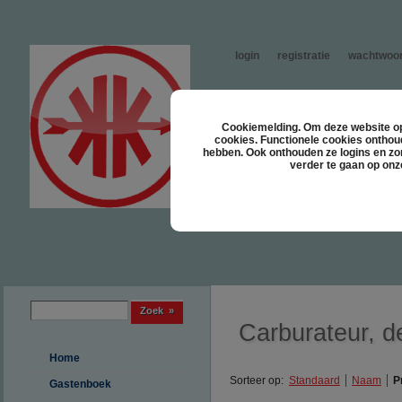
login
registratie
wachtwoor
Cookiemelding. Om deze website opt
cookies. Functionele cookies onthou
hebben. Ook onthouden ze logins en zor
verder te gaan op onz
Zoek formulier
Zoek
Carburateur, d
Home
Sorteer op:
Standaard
Naam
P
Gastenboek