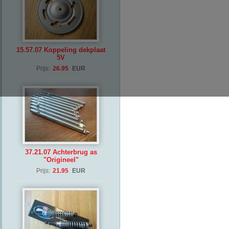
15.57.07 Koppeling dekplaat
5V
Prijs:
26.95
EUR
37.21.07 Achterbrug as
"Origineel"
Prijs:
21.95
EUR