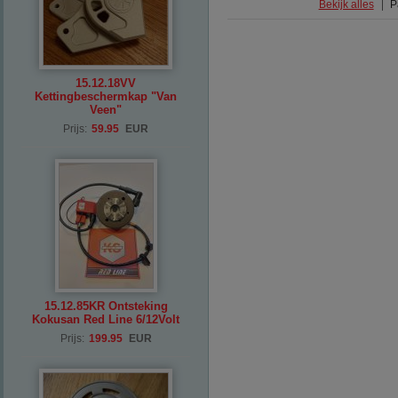
Bekijk alles
P
15.12.18VV
Kettingbeschermkap "Van
Veen"
Prijs:
59.95
EUR
15.12.85KR Ontsteking
Kokusan Red Line 6/12Volt
Prijs:
199.95
EUR