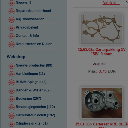
Nieuws !!
Bekijk alles
P
Reparatie, onderhoud
Alg. Voorwaarden
Privacybeleid
Contact & Info
Retourneren en Ruilen
15.61.02a Carterpakking 5V
"SB" 0.4mm
Webshop
Voeg toe
Nieuwe producten (89)
3.75
EUR
Prijs:
Aanbiedingen (11)
BUMM Spiegels (3)
Banden & Wielen (62)
Bediening (207)
Bevestigingsdelen (110)
Carburateur, delen (192)
Cilinders & kits (51)
15.61.98p Carterset KREIDLE