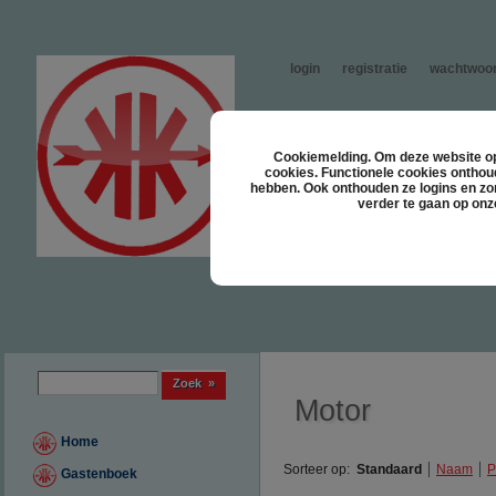
login
registratie
wachtwoor
Cookiemelding. Om deze website opt
cookies. Functionele cookies onthou
hebben. Ook onthouden ze logins en zor
verder te gaan op onz
Zoek formulier
Zoek
Motor
Home
Sorteer op:
Standaard
Naam
P
Gastenboek