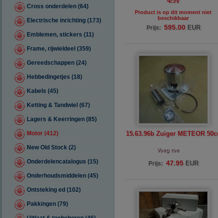
4/5V
Cross onderdelen (64)
Product is op dit moment niet
beschikbaar
Electrische inrichting (173)
595.00
EUR
Prijs:
Emblemen, stickers (11)
Frame, rijwieldeel (359)
Gereedschappen (24)
Hebbedingetjes (18)
Kabels (45)
Ketting & Tandwiel (67)
Lagers & Keerringen (85)
Motor (412)
15.63.96b Zuiger METEOR 50c
New Old Stock (2)
Voeg toe
Onderdelencatalogus (15)
47.95
EUR
Prijs:
Onderhoudsmiddelen (45)
Ontsteking ed (102)
Pakkingen (79)