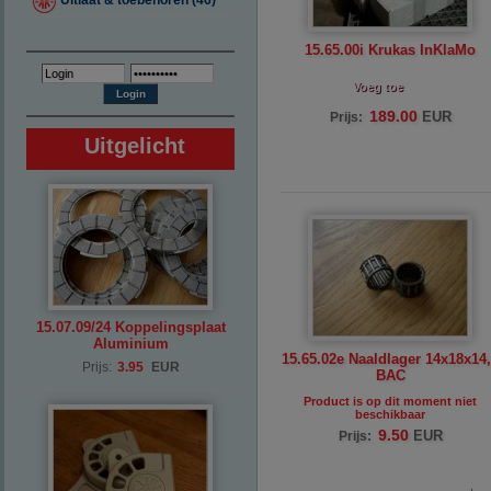
Uitlaat & toebehoren (46)
15.65.00i Krukas InKlaMo
Voeg toe
189.00
EUR
Prijs:
Uitgelicht
15.07.09/24 Koppelingsplaat
Aluminium
15.65.02e Naaldlager 14x18x14
Prijs:
3.95
EUR
BAC
Product is op dit moment niet
beschikbaar
9.50
EUR
Prijs: