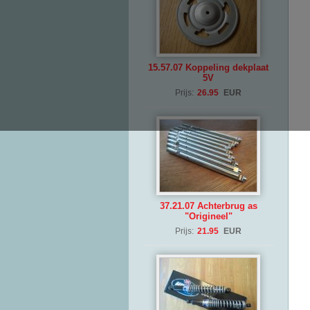
15.57.07 Koppeling dekplaat
5V
Prijs:
26.95
EUR
37.21.07 Achterbrug as
"Origineel"
Prijs:
21.95
EUR