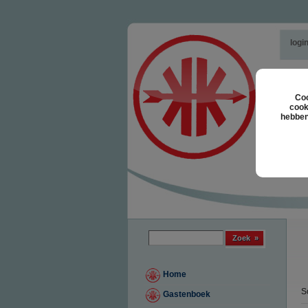
logi
Coo
cook
hebben
Zoek formulier
Zoek
Home
S
Gastenboek