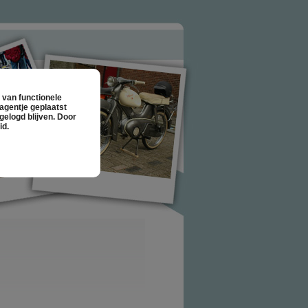
 van functionele
agentje geplaatst
gelogd blijven. Door
id.