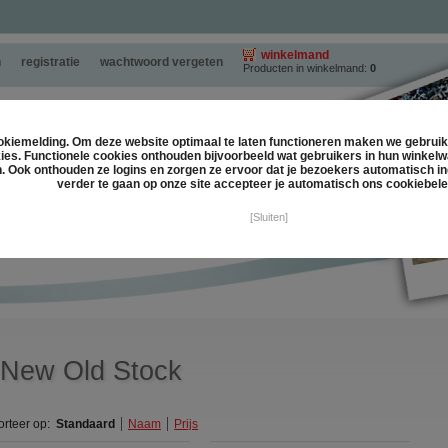
winkelmand
n
registratie
wachtwoord vergeten
Producten in winkelmand:
0
kiemelding. Om deze website optimaal te laten functioneren maken we gebruik
ies. Functionele cookies onthouden bijvoorbeeld wat gebruikers in hun winkelw
. Ook onthouden ze logins en zorgen ze ervoor dat je bezoekers automatisch in
verder te gaan op onze site accepteer je automatisch ons cookiebele
[Sluiten]
New Old Stock
orteer op:
Standaard
Naam
Prijs