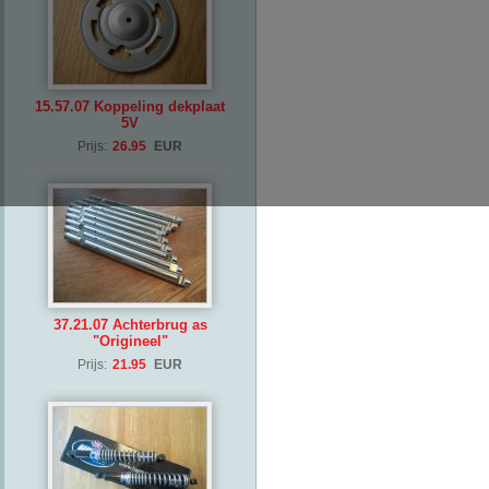
15.57.07 Koppeling dekplaat
5V
Prijs:
26.95
EUR
37.21.07 Achterbrug as
"Origineel"
Prijs:
21.95
EUR