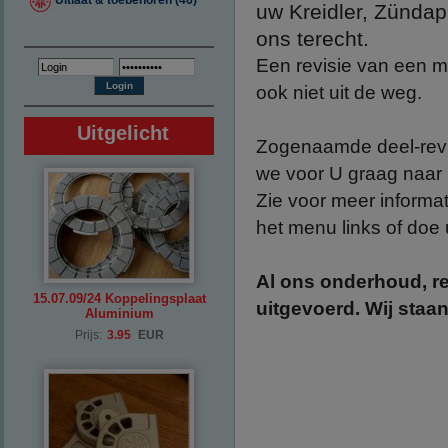
Uitlaat & toebehoren (46)
uw Kreidler, Zündap
ons terecht.
Een revisie van een m
ook niet uit de weg.
Uitgelicht
Zogenaamde deel-revis
we voor U graag naar 
Zie voor meer informa
het menu links of doe 
Al ons onderhoud, re
15.07.09/24 Koppelingsplaat
uitgevoerd. Wij staa
Aluminium
Prijs:
3.95
EUR