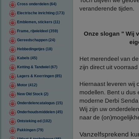
Toch blijven we gelove
Cross onderdelen (64)
veranderende tijden.
Electrische inrichting (173)
Emblemen, stickers (11)
Frame, rijwieldeel (359)
Onze slogan " Wij 
Gereedschappen (24)
eig
Hebbedingetjes (18)
Het merendeel van de
Kabels (45)
zijn direct uit voorraa
Ketting & Tandwiel (67)
Lagers & Keerringen (85)
Hiernaast leveren wij
Motor (412)
modellen. Bent u dus
New Old Stock (2)
moderne Derbi Senda, 
Onderdelencatalogus (15)
Wij zijn uw onderdele
Onderhoudsmiddelen (45)
naar de (on)mogelijk
Ontsteking ed (102)
Pakkingen (79)
Vanzelfsprekend kun