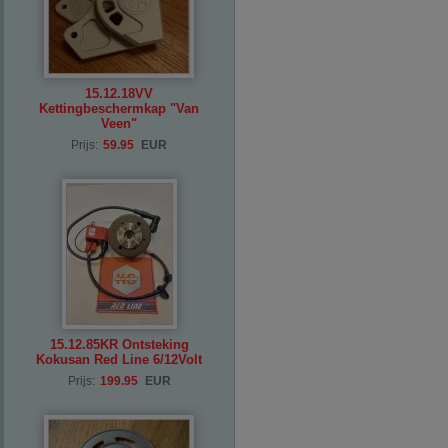
15.12.18VV
Kettingbeschermkap "Van
Veen"
Prijs:
59.95
EUR
15.12.85KR Ontsteking
Kokusan Red Line 6/12Volt
Prijs:
199.95
EUR