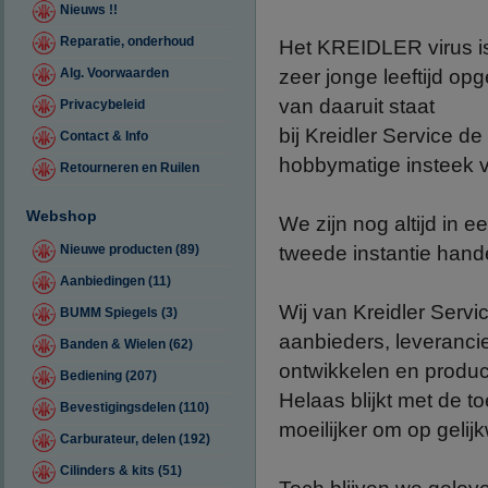
Nieuws !!
Reparatie, onderhoud
Het KREIDLER virus i
zeer jonge leeftijd op
Alg. Voorwaarden
van daaruit staat
Privacybeleid
bij Kreidler Service de
Contact & Info
hobbymatige insteek va
Retourneren en Ruilen
Webshop
We zijn nog altijd in e
tweede instantie hand
Nieuwe producten (89)
Aanbiedingen (11)
Wij van Kreidler Serv
BUMM Spiegels (3)
aanbieders, leveranci
Banden & Wielen (62)
ontwikkelen en produc
Bediening (207)
Helaas blijkt met de 
Bevestigingsdelen (110)
moeilijker om op geli
Carburateur, delen (192)
Cilinders & kits (51)