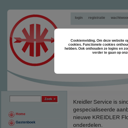
login
registratie
wachtwoor
Cookiemelding. Om deze website opt
cookies. Functionele cookies onthou
hebben. Ook onthouden ze logins en zor
verder te gaan op onz
Zoek formulier
Zoek
Kreidler Service is si
gespecialiseerde aan
Home
nieuwe KREIDLER Flo
Gastenboek
onderdelen.